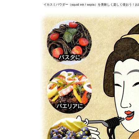
イカスミパウダー（squid ink / sepia）を美昧しく楽しく使